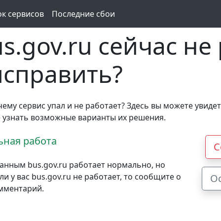
ок сервисов
Последние сбои
s.gov.ru сейчас не
 исправить?
очему сервис упал и не работает? Здесь вы можете увидет
же узнать возможные варианты их решения.
ная работа
С
анным bus.gov.ru работает нормально, но
 у вас bus.gov.ru не работает, то сообщите о
О
омментарий.