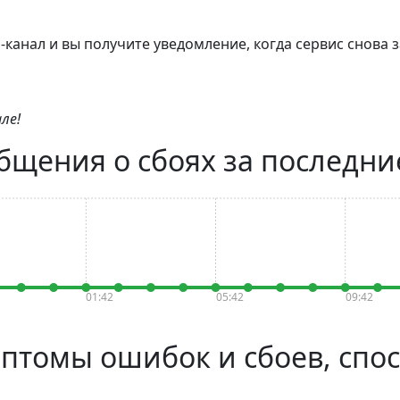
канал и вы получите уведомление, когда сервис снова з
ле!
общения о сбоях за последни
01:42
05:42
09:42
имптомы ошибок и сбоев, сп