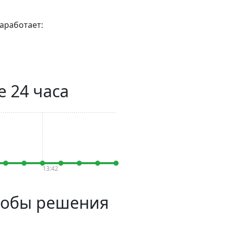
аработает:
е 24 часа
13:42
особы решения