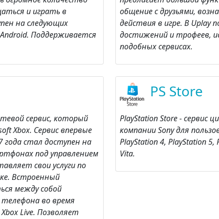
щаться и играть в
общение с друзьями, возн
упен на следующих
действия в игре. В Uplay
 Android. Поддерживается
достижений и трофеев, ис
подобных сервисах.
PS Store
етевой сервис, который
PlayStation Store - сервис
oft Xbox. Сервис впервые
компании Sony для пользов
07 года стал доступен на
PlayStation 4, PlayStation 5,
мартфонах под управлением
Vita.
тавляет свои услуги по
ске. Встроенный
ься между собой
и телефона во время
Xbox Live. Позволяет