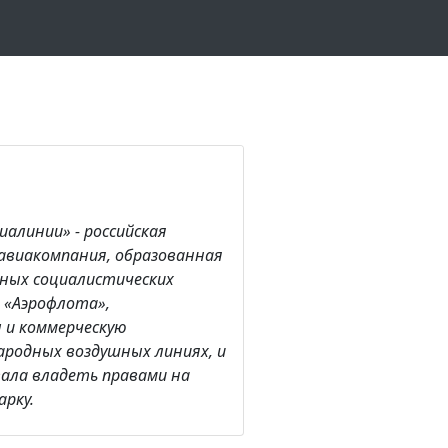
иалинии» - российская
авиакомпания, образованная
нных социалистических
о «Аэрофлота»,
 и коммерческую
родных воздушных линиях, и
ала владеть правами на
рку.