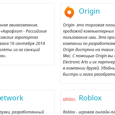
Origin
тная авиакомпания,
Origin- это торговая пл
«Аэрофлот - Российские
продажей компьютерных 
ковских аэропортах
пользование ими. Эта пр
вана 16 сентября 2014
компании по разработкам ви
олёты из-за санкций
Origin доступна на таких
а».
Mac. С помощью Origin в
Electronic Arts и их партн
в компании друзей. Удоб
быстро и легко разобрать
Network
Roblox
агрузки, разработанный
Roblox - игровая онлайн-