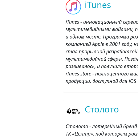
iTunes
iTunes - инновационный серви
мультимедийными файлами, п
в одном месте. Программа ра
компанией Apple в 2001 году, 
стал прорывной разработкой
мультимедийной сферы. Позд
развивалось, и получило втор
iTunes store - полноценного м
продукции, доступной для iOS 
Столото
Столото - лотерейный бренд 
ТК «Центр», под которым ра