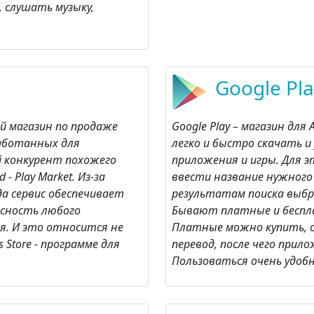
 слушать музыку,
Google Pla
ый магазин по продаже
Google Play – магазин дл
работанных для
легко и быстро скачать 
й конкурент похожего
приложения и игры. Для э
- Play Market. Из-за
ввести название нужного
да сервис обеспечивает
результатам поиска выб
асность любого
Бывают платные и беспл
я. И это относится не
Платные можно купить, 
es Store - программе для
перевод, после чего при
Пользоваться очень удобн