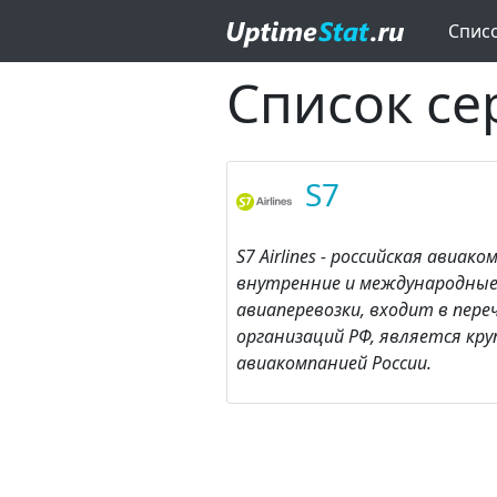
Спис
Список се
S7
S7 Airlines - российская авиа
внутренние и международные
авиаперевозки, входит в пер
организаций РФ, является кр
авиакомпанией России.