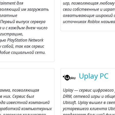
tainment для
игр, позволяющая любому
озволяющий им загружать
свои собственные и играт
сплатные
охватывающие широкий с
 Первый выпуск сервера
источниках Roblox назыв
а и с каждым днем число
егистрацию,
ю PlayStation Network
собой, так как сервис
добие социальной сети.
Uplay PC
рамма, позволяющая
Uplay — сервис цифрового
в них. Сервис был
DRM, сетевой игры и общ
ода известной компанией
Ubisoft. Uplay вышел в св
разработкой компьютерных
устаревшего клиента Ubis
ть огромное количество
предлагает большой фун