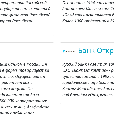
 территории Российской
Основана в 1994 году ша
государственных лотерей
Анатолием Мачульским. С
тво финансов Российской
«Фонбет» насчитывает бо
порта Российской
более 1000 отделений в 82
Банк Отк
шим банком в России. Он
Русский Банк Развития, 
да в форме товарищества
ОАО «Банк Открытие» - ро
ностью. Осуществляет
существовавший с 1992 по 
, работает как с
юридическое лицо было пр
скими лицами. По
Ханты-Мансийскому банку
ода клиентская база
под брендом «Открытие»
 500 000 корпоративных
зических лиц. Альфа-банк
паний опубликовал