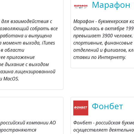
Марафон
с для взаимодействия с
Марафон - букмекерская ко
озволяющий собрать все
Открылась в октябре 199
зработана и выпущена
превышает 3900 человек
на момент выхода, iTunes
спортивные, финансовые 
 в области
отделений и филиалов, 
нее приложение
ставки по Интернету.
ое дыхание с выходом
агазина лицензированной
и MacOS.
Фонбет
российский компании АО
Фонбет - российская букм
спространяются
осуществляет деятельно