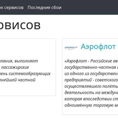
ок сервисов
Последние сбои
рвисов
Аэрофлот
компания, выполняет
«Аэрофлот - Российские ав
 пассажирские
государственно-частная 
ечень системообразующих
из одного из государстве
упнейшей частной
предприятий - советског
осуществлявшего полёты
деятельность на междуна
которая впоследствии ст
одноимённую торговую ма