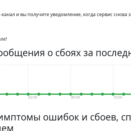
канал и вы получите уведомление, когда сервис снова з
ле!
 сообщения о сбоях за послед
02:59
06:59
10:59
- симптомы ошибок и сбоев, с
лем