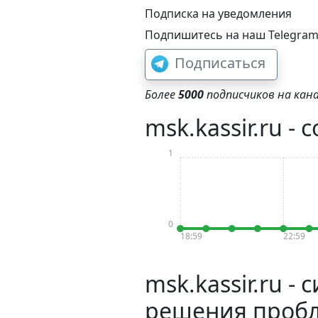
Подписка на уведомления
Подпишитесь на наш Telegram-
Подписаться
Более
5000
подписчиков на кана
msk.kassir.ru -
1
0
18:59
22:59
msk.kassir.ru 
решения проб