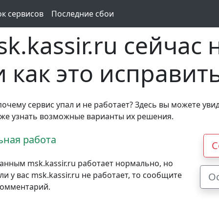
ок сервисов
Последние сбои
.kassir.ru сейчас 
и как это исправит
, почему сервис упал и не работает? Здесь вы можете уви
также узнать возможные варианты их решения.
ная работа
С
нным msk.kassir.ru работает нормально, но
 у вас msk.kassir.ru не работает, то сообщите
О
комментарий.