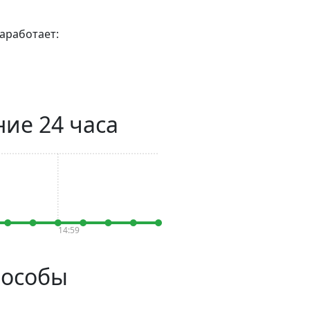
аработает:
ние 24 часа
14:59
пособы