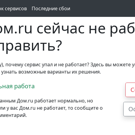
ок сервисов
Последние сбои
м.ru сейчас не раб
справить?
у), почему сервис упал и не работает? Здесь вы можете у
е узнать возможные варианты их решения.
ная работа
С
анным Дом.ru работает нормально, но
и у вас Дом.ru не работает, то сообщите о
О
омментарий.