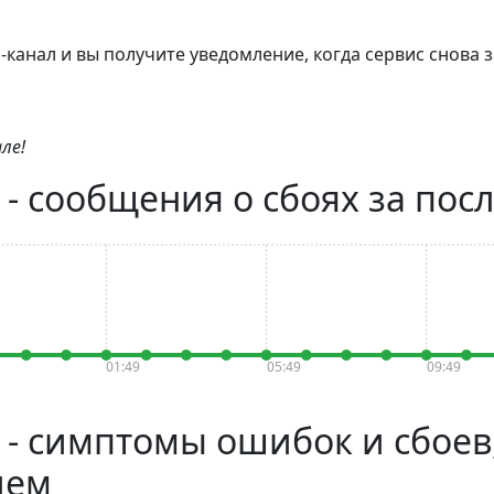
канал и вы получите уведомление, когда сервис снова з
ле!
) - сообщения о сбоях за пос
01:49
05:49
09:49
) - симптомы ошибок и сбоев
лем