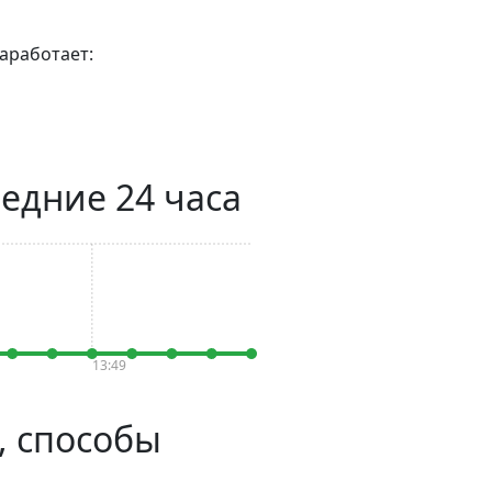
аработает:
ледние 24 часа
13:49
, способы