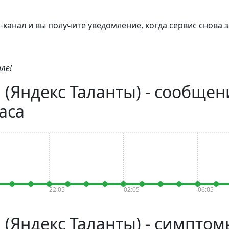
канал и вы получите уведомление, когда сервис снова з
ле!
 (Яндекс Таланты) - сообщени
аса
22:05
02:05
06:05
 (Яндекс Таланты) - симпто