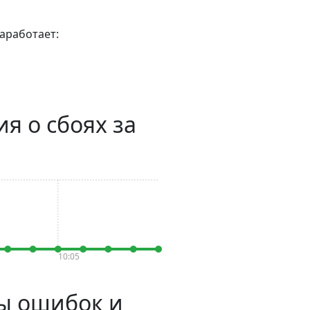
аработает:
я о сбоях за
10:05
мы ошибок и