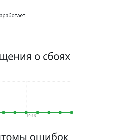
аработает:
бщения о сбоях
19:16
мптомы ошибок