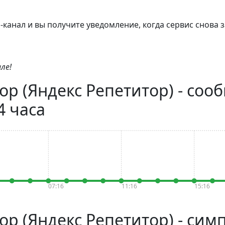
канал и вы получите уведомление, когда сервис снова з
ле!
ор (Яндекс Репетитор) - соо
4 часа
07:16
11:16
15:16
ор (Яндекс Репетитор) - си