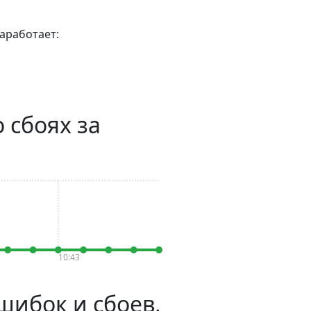
аработает:
о сбоях за
10:43
ошибок и сбоев,