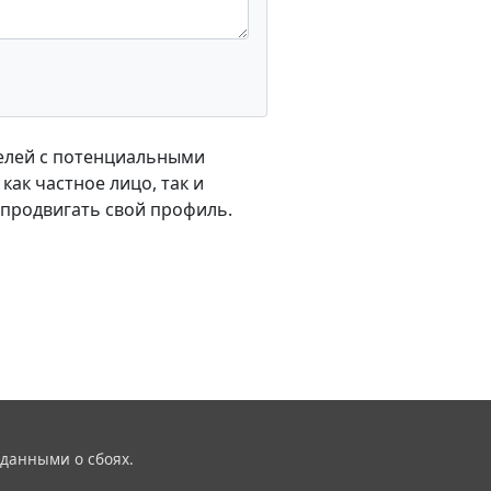
телей с потенциальными
ак частное лицо, так и
 продвигать свой профиль.
 данными о сбоях.